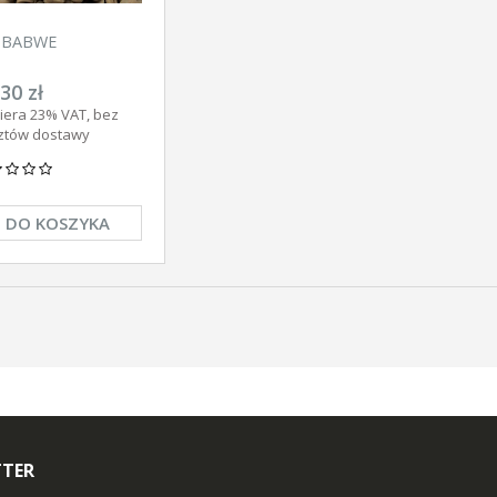
MBABWE
30 zł
iera 23% VAT, bez
ztów dostawy
DO KOSZYKA
TTER