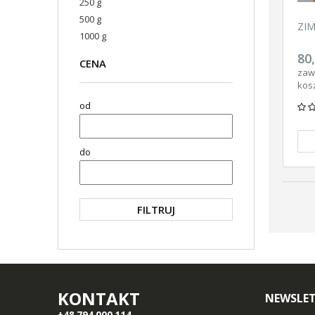
250 g
500 g
ZI
1000 g
80,
CENA
zaw
kos
od
do
FILTRUJ
KONTAKT
NEWSLE