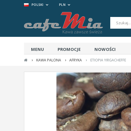
POLSKI
PLN
MENU
PROMOCJE
NOWOŚCI
›
›
›
KAWA PALONA
AFRYKA
ETIOPIA YIRGACHEFFE