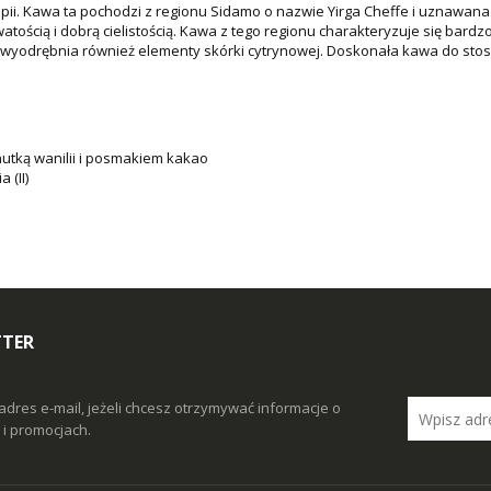
pii. Kawa ta pochodzi z regionu Sidamo o nazwie Yirga Cheffe i uznawana 
ością i dobrą cielistością. Kawa z tego regionu charakteryzuje się bar
r wyodrębnia również elementy skórki cytrynowej. Doskonała kawa do st
tką wanilii i posmakiem kakao
 (II)
TTER
adres e-mail, jeżeli chcesz otrzymywać informacje o
i promocjach.