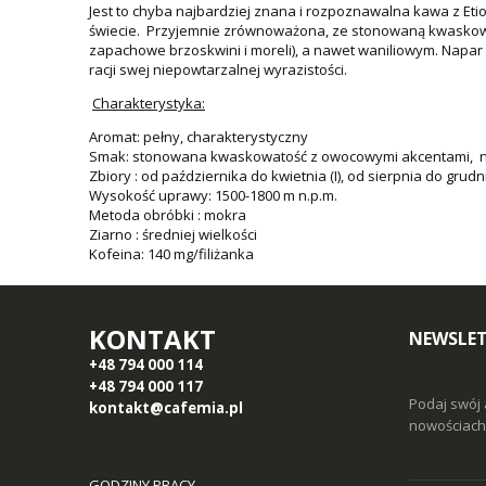
Jest to chyba najbardziej znana i rozpoznawalna kawa z Etio
świecie. Przyjemnie zrównoważona, ze stonowaną kwaskowat
zapachowe brzoskwini i moreli), a nawet waniliowym. Napa
racji swej niepowtarzalnej wyrazistości.
Charakterystyka:
Aromat: pełny, charakterystyczny
Smak: stonowana kwaskowatość z owocowymi akcentami, nu
Zbiory : od października do kwietnia (I), od sierpnia do grudnia
Wysokość uprawy: 1500-1800 m n.p.m.
Metoda obróbki : mokra
Ziarno : średniej wielkości
Kofeina: 140 mg/filiżanka
KONTAKT
NEWSLE
+48 794 000 114
+48 794 000 117
Podaj swój 
kontakt@cafemia.pl
nowościach 
GODZINY PRACY