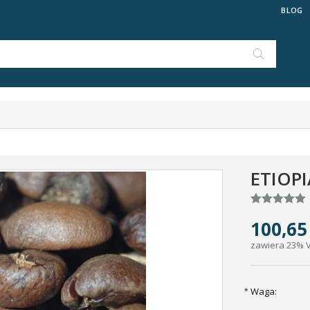
BLOG
ETIOP
100,65 
zawiera 23% 
Waga:
*