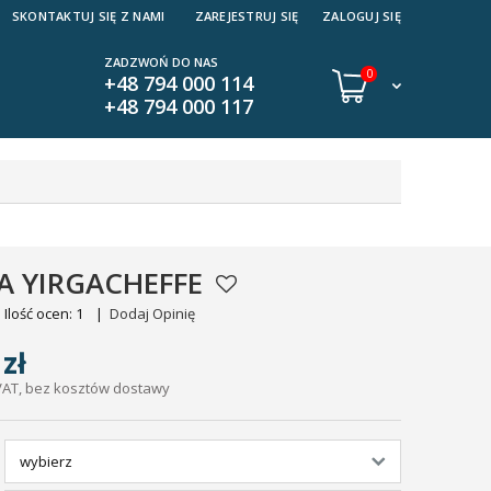
SKONTAKTUJ SIĘ Z NAMI
ZAREJESTRUJ SIĘ
ZALOGUJ SIĘ
ZADZWOŃ DO NAS
0
+48 794 000 114
+48 794 000 117
IA YIRGACHEFFE
Ilość ocen: 1
|
Dodaj Opinię
zł
VAT, bez kosztów dostawy