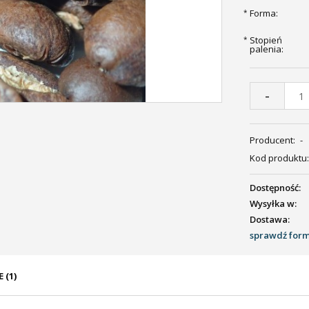
Forma:
*
Stopień
*
palenia:
-
Producent:
-
Kod produktu:
Dostępność:
Wysyłka w:
Dostawa:
sprawdź for
 (1)