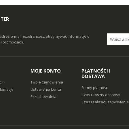
TTER
adres e-mail, jeżeli chcesz otrzymywać informacje o
i promocjach.
MOJE KONTO
PŁATNOŚCI I
DOSTAWA
ć?
Twoje zamówienia
Formy płatności
klamacje
Ustawienia konta
Czas i koszty dostawy
Przechowalnia
Czas realizacji zamówienia