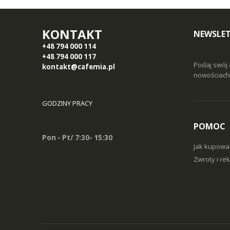
KONTAKT
NEWSLE
+48 794 000 114
+48 794 000 117
Podaj swój 
kontakt@cafemia.pl
nowościach 
GODZINY PRACY
POMOC
Pon - Pt/ 7:30- 15:30
Jak kupowa
Zwroty i re